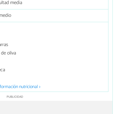
cultad media
medio
rras
de oliva
eca
formación nutricional >