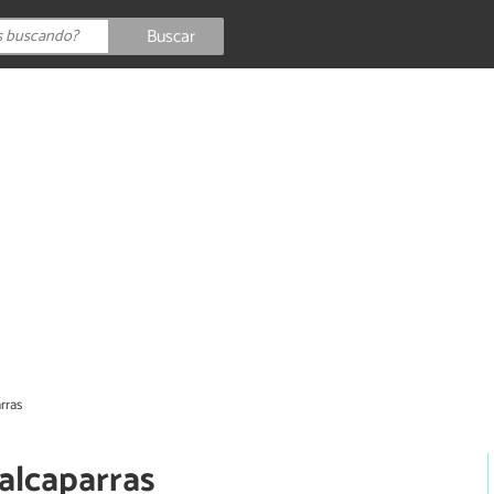
Buscar
rras
alcaparras