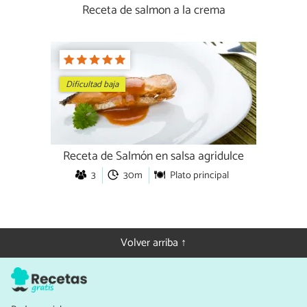
Receta de salmon a la crema
Dificultad baja
Receta de Salmón en salsa agridulce
3
30m
Plato principal
Volver arriba ↑