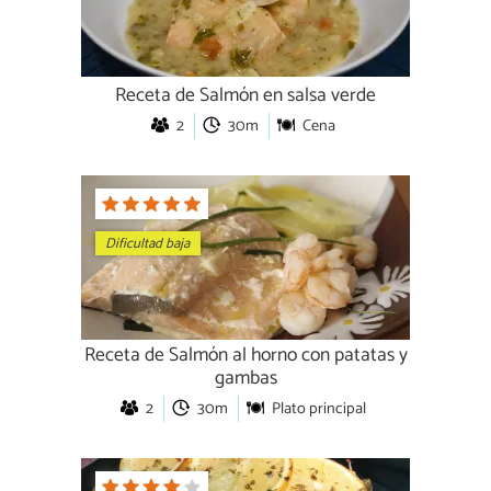
Receta de Salmón en salsa verde
2
30m
Cena
Dificultad baja
Receta de Salmón al horno con patatas y
gambas
2
30m
Plato principal