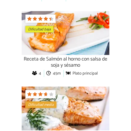
Dificultad baja
Receta de Salmón al horno con salsa de
soja y sésamo
4
45m
Plato principal
Dificultad media