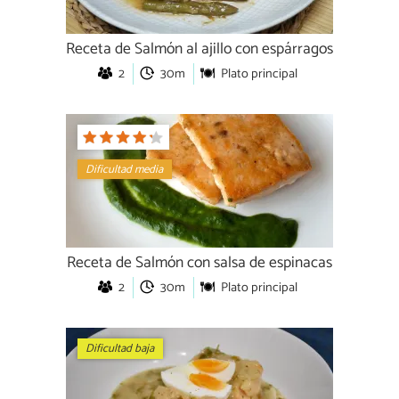
Receta de Salmón al ajillo con espárragos
2
30m
Plato principal
Dificultad media
Receta de Salmón con salsa de espinacas
2
30m
Plato principal
Dificultad baja