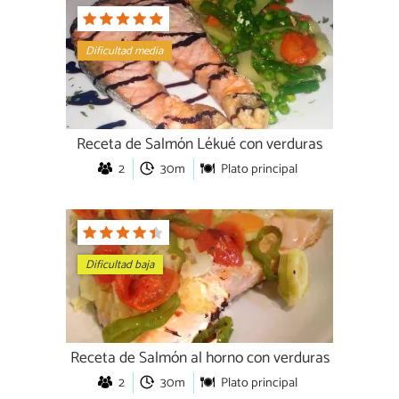
Dificultad media
Receta de Salmón Lékué con verduras
2
30m
Plato principal
Dificultad baja
Receta de Salmón al horno con verduras
2
30m
Plato principal