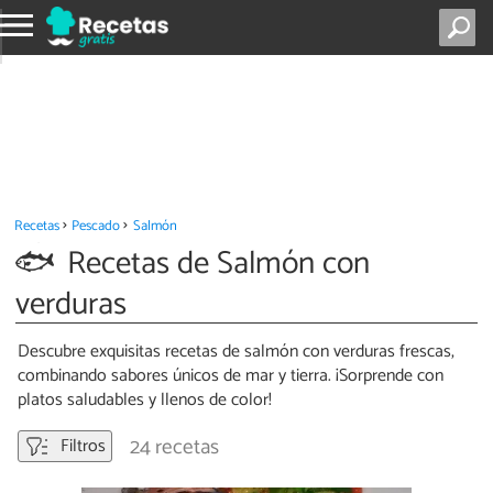
Recetas
Pescado
Salmón
Recetas de Salmón con
verduras
Descubre exquisitas recetas de salmón con verduras frescas,
combinando sabores únicos de mar y tierra. ¡Sorprende con
platos saludables y llenos de color!
24 recetas
Filtros