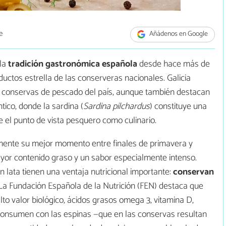
e
Añádenos en Google
la
tradición gastronómica española
desde hace más de
ductos estrella de las conserveras nacionales. Galicia
e conservas de pescado del país, aunque también destacan
ntico, donde la sardina (
Sardina pilchardus
) constituye una
 el punto de vista pesquero como culinario.
ente su mejor momento entre finales de primavera y
or contenido graso y un sabor especialmente intenso.
n lata tienen una ventaja nutricional importante:
conservan
 La Fundación Española de la Nutrición (FEN) destaca que
to valor biológico, ácidos grasos omega 3, vitamina D,
 consumen con las espinas —que en las conservas resultan