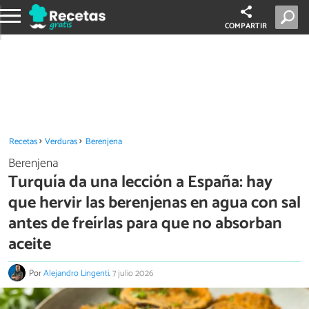
COMPARTIR
Recetas
Verduras
Berenjena
Berenjena
Turquía da una lección a España: hay
que hervir las berenjenas en agua con sal
antes de freírlas para que no absorban
aceite
Por
Alejandro Lingenti
.
7 julio 2026