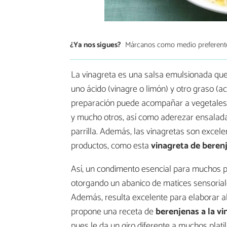
¿Ya nos sigues?
Márcanos como medio preferent
La vinagreta es una salsa emulsionada que
uno ácido (vinagre o limón) y otro graso (ac
preparación puede acompañar a vegetales, arr
y mucho otros, así como aderezar ensaladas
parrilla. Además, las vinagretas son excel
productos, como esta
vinagreta de beren
Así, un condimento esencial para muchos pl
otorgando un abanico de matices sensoriales
Además, resulta excelente para elaborar al
propone una receta de
berenjenas a la vi
pues le da un giro diferente a muchos plati