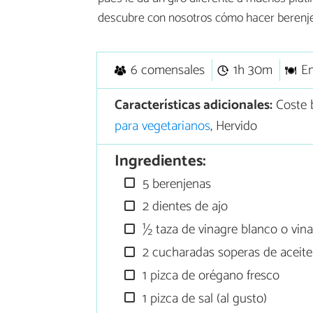
descubre con nosotros cómo hacer berenjena
6 comensales
1h 30m
En
Características adicionales:
Coste 
para vegetarianos
, Hervido
Ingredientes:
5 berenjenas
2 dientes de ajo
½ taza de vinagre blanco o vina
2 cucharadas soperas de aceite 
1 pizca de orégano fresco
1 pizca de sal (al gusto)