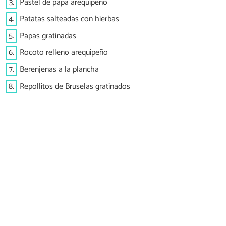
3.
Pastel de papa arequipeño
4.
Patatas salteadas con hierbas
5.
Papas gratinadas
6.
Rocoto relleno arequipeño
7.
Berenjenas a la plancha
8.
Repollitos de Bruselas gratinados