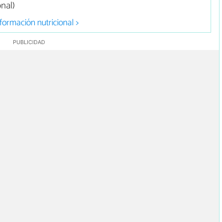
nal)
formación nutricional >