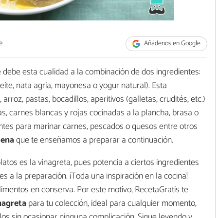
e
Añádenos en Google
 debe esta cualidad a la combinación de dos ingredientes:
eite, nata agria, mayonesa o yogur natural). Esta
oz, pastas, bocadillos, aperitivos (galletas, crudités, etc.)
, carnes blancas y rojas cocinadas a la plancha, brasa o
entes para marinar carnes, pescados o quesos entre otros
jena
que te enseñamos a preparar a continuación.
atos es la vinagreta, pues potencia a ciertos ingredientes
 a la preparación. ¡Toda una inspiración en la cocina!
imentos en conserva. Por este motivo, RecetaGratis te
nagreta
para tu colección, ideal para cualquier momento,
llos sin ocasionar ninguna complicación. Sigue leyendo y