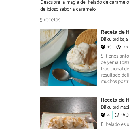
Descubre la magia del helado de caramelo 
delicioso sabor a caramelo.
5 recetas
Receta de 
Dificultad baja
10
2h
Si tienes ant
de yema tosta
tradicional
de
resultado del
muchos postre
Receta de 
Dificultad med
4
1h 
El helado es 