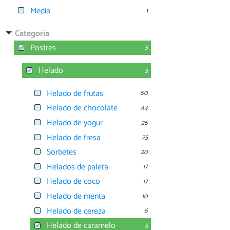
Media
1
Categoría
Postres
5
Helado
5
Helado de frutas
60
Helado de chocolate
44
Helado de yogur
26
Helado de fresa
25
Sorbetes
20
Helados de paleta
17
Helado de coco
17
Helado de menta
10
Helado de cereza
6
Helado de caramelo
5