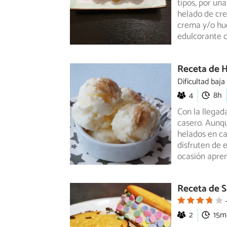
tipos, por un
helado de cre
crema y/o hu
edulcorante o
Receta de 
Dificultad baja
4
8h
Con la llegad
casero. Aunq
helados
en ca
disfruten de 
ocasión apre
Receta de S
2
15m