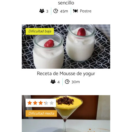
sencillo
3
45m
Postre
Dificultad baja
Receta de Mousse de yogur
4
30m
Dificultad media