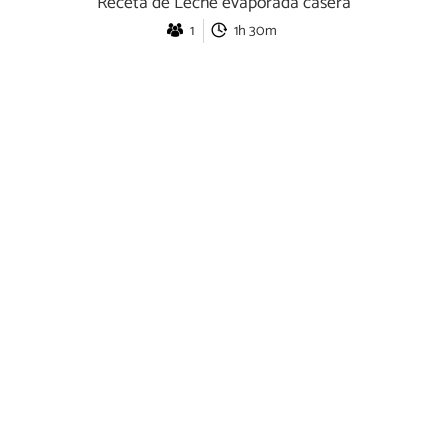
Receta de Leche evaporada casera
1
1h 30m