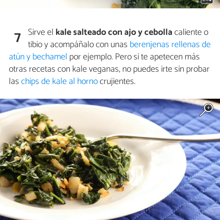
Sirve el
kale salteado con ajo y cebolla
caliente o
7
tibio y acompáñalo con unas
berenjenas rellenas de
atún y bechamel
por ejemplo. Pero si te apetecen más
otras recetas con kale veganas, no puedes irte sin probar
las
chips de kale al horno
crujientes.