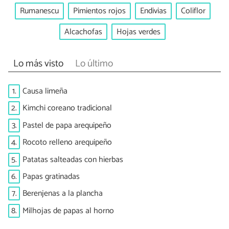
Rumanescu
Pimientos rojos
Endivias
Coliflor
Alcachofas
Hojas verdes
Lo más visto
Lo último
1.
Causa limeña
2.
Kimchi coreano tradicional
3.
Pastel de papa arequipeño
4.
Rocoto relleno arequipeño
5.
Patatas salteadas con hierbas
6.
Papas gratinadas
7.
Berenjenas a la plancha
8.
Milhojas de papas al horno