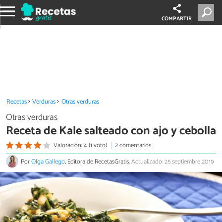
COMPARTIR
Recetas
Verduras
Otras verduras
Otras verduras
Receta de Kale salteado con ajo y cebolla
Valoración: 4 (1 voto)
2 comentarios
Por
Olga Gallego
, Editora de RecetasGratis.
Actualizado: 25 septiembre 2019