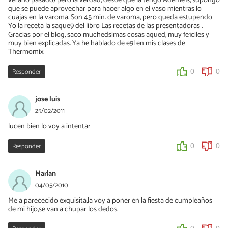
verano pasado) pero la verdad, desde que la tengo Ademe1s, supongo
que se puede aprovechar para hacer algo en el vaso mientras lo
cuajas en la varoma. Son 45 min. de varoma, pero queda estupendo
Yo la receta la saque9 del libro Las recetas de las presentadoras .
Gracias por el blog, saco muchedsimas cosas aqued, muy fe1ciles y
muy bien explicadas. Ya he hablado de e9l en mis clases de
Thermomix.
Responder
0
0
jose luis
25/02/2011
lucen bien lo voy a intentar
Responder
0
0
Marian
04/05/2010
Me a parececido exquisita,la voy a poner en la fiesta de cumpleaños
de mi hijo,se van a chupar los dedos.