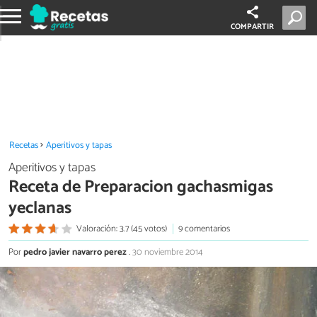
COMPARTIR
Recetas
Aperitivos y tapas
Aperitivos y tapas
Receta de Preparacion gachasmigas
yeclanas
Valoración: 3.7 (45 votos)
9 comentarios
Por
pedro javier navarro perez
.
30 noviembre 2014