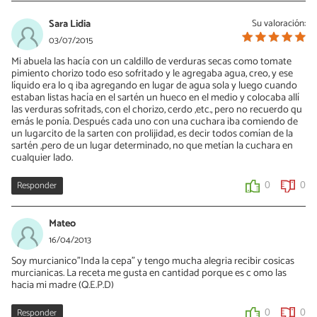
Sara Lidia
Su valoración:
03/07/2015
Mi abuela las hacía con un caldillo de verduras secas como tomate
pimiento chorizo todo eso sofritado y le agregaba agua, creo, y ese
líquido era lo q iba agregando en lugar de agua sola y luego cuando
estaban listas hacía en el sartén un hueco en el medio y colocaba allí
las verduras sofritads, con el chorizo, cerdo ,etc., pero no recuerdo qu
emás le ponía. Después cada uno con una cuchara iba comiendo de
un lugarcito de la sarten con prolijidad, es decir todos comían de la
sartén ,pero de un lugar determinado, no que metían la cuchara en
cualquier lado.
Responder
0
0
Mateo
16/04/2013
Soy murcianico"Inda la cepa" y tengo mucha alegria recibir cosicas
murcianicas. La receta me gusta en cantidad porque es c omo las
hacia mi madre (Q.E.P.D)
Responder
0
0