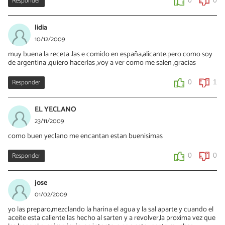
Responder
0
0
lidia
10/12/2009
muy buena la receta .las e comido en españa,alicante.pero como soy
de argentina ,quiero hacerlas ,voy a ver como me salen ,gracias
Responder
0
1
EL YECLANO
23/11/2009
como buen yeclano me encantan estan buenisimas
Responder
0
0
jose
01/02/2009
yo las preparo,mezclando la harina el agua y la sal aparte y cuando el
aceite esta caliente las hecho al sarten y a revolver,la proxima vez que