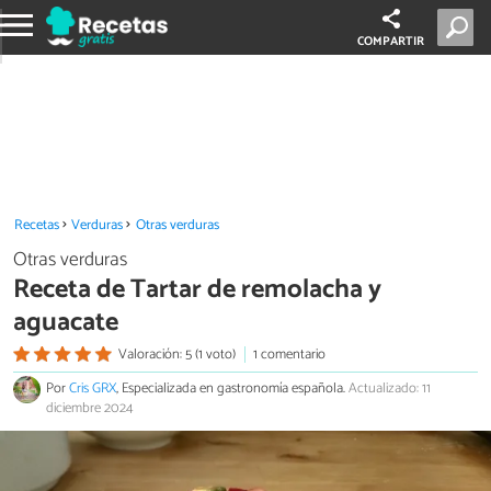
COMPARTIR
Recetas
Verduras
Otras verduras
Otras verduras
Receta de Tartar de remolacha y
aguacate
Valoración: 5 (1 voto)
1 comentario
Por
Cris GRX
, Especializada en gastronomía española.
Actualizado: 11
diciembre 2024