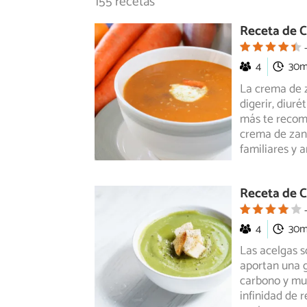
155 recetas
Receta de C
4
30
La crema de za
digerir, diur
más te recom
crema de zana
familiares y 
Receta de 
4
30
Las acelgas s
aportan una g
carbono
y muy
infinidad de 