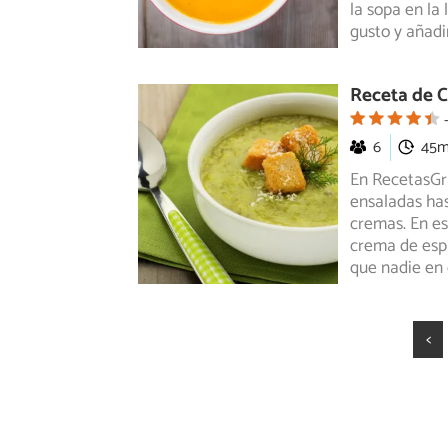
la sopa en la
gusto y añadi
Receta de C
6
45
En RecetasGr
ensaladas has
cremas.
En es
crema de espi
que nadie en 
<