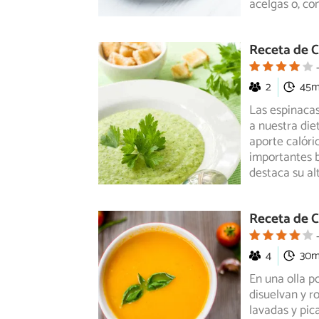
acelgas o, co
Receta de C
2
45
Las espinaca
a nuestra die
aporte calóri
importantes b
destaca su al
Receta de 
4
30
En una olla po
disuelvan y r
lavadas y pic