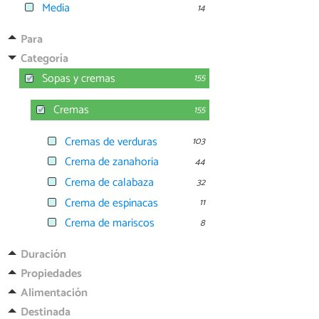
Media
14
Para
Categoría
Sopas y cremas
155
Cremas
155
Cremas de verduras
103
Crema de zanahoria
44
Crema de calabaza
32
Crema de espinacas
11
Crema de mariscos
8
Duración
Propiedades
Alimentación
Destinada