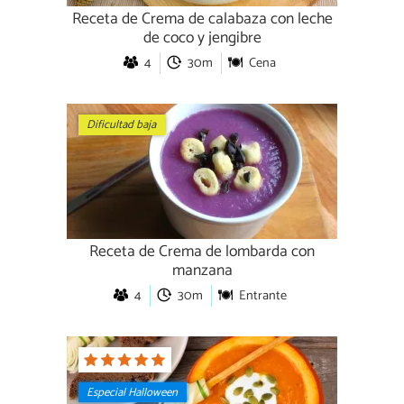
Receta de Crema de calabaza con leche
de coco y jengibre
4
30m
Cena
Dificultad baja
Receta de Crema de lombarda con
manzana
4
30m
Entrante
Especial Halloween