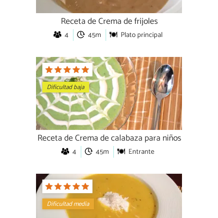
Receta de Crema de frijoles
4
45m
Plato principal
Dificultad baja
Receta de Crema de calabaza para niños
4
45m
Entrante
Dificultad media