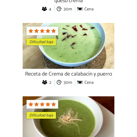
queso crema
4
30m
Cena
Dificultad baja
Receta de Crema de calabacín y puerro
2
30m
Cena
Dificultad baja