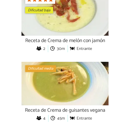
Dificultad baja
Receta de Crema de melón con jamón
2
30m
Entrante
Dificultad media
Receta de Crema de guisantes vegana
4
45m
Entrante