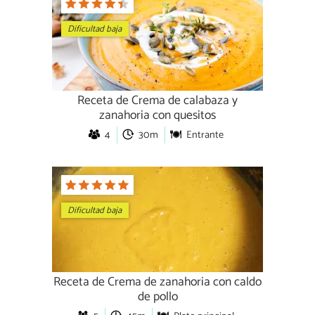
Dificultad baja
Receta de Crema de calabaza y
zanahoria con quesitos
4
30m
Entrante
Dificultad baja
Receta de Crema de zanahoria con caldo
de pollo