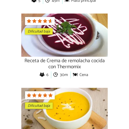
5
45m
Plato principal
Dificultad baja
Receta de Crema de remolacha cocida
con Thermomix
6
30m
Cena
Dificultad baja