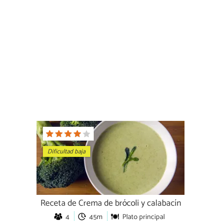
Dificultad baja
Receta de Crema de brócoli y calabacín
4
45m
Plato principal