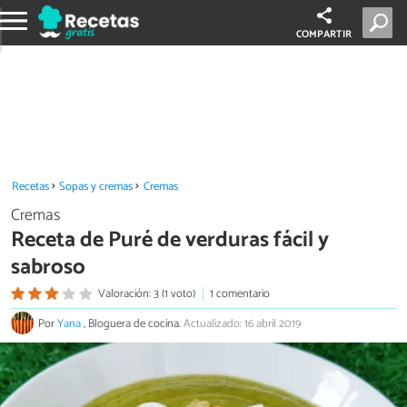
COMPARTIR
Recetas
Sopas y cremas
Cremas
Cremas
Receta de Puré de verduras fácil y
sabroso
Valoración: 3 (1 voto)
1 comentario
Por
Yana
, Bloguera de cocina.
Actualizado: 16 abril 2019