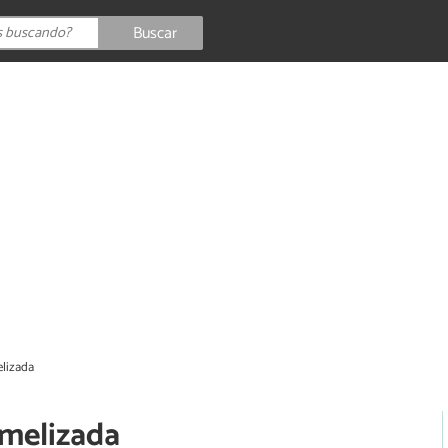
Buscar
elizada
amelizada