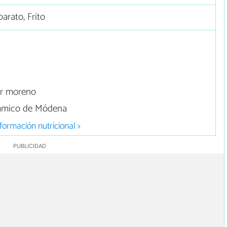
arato, Frito
ar moreno
sámico de Módena
formación nutricional >