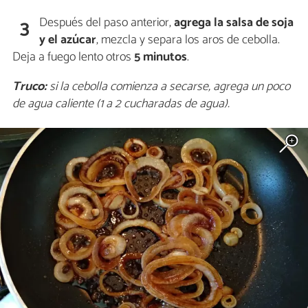
Después del paso anterior,
agrega la salsa de soja
3
y el azúcar
, mezcla y separa los aros de cebolla.
Deja a fuego lento otros
5 minutos
.
Truco:
si la cebolla comienza a secarse, agrega un poco
de agua caliente (1 a 2 cucharadas de agua).