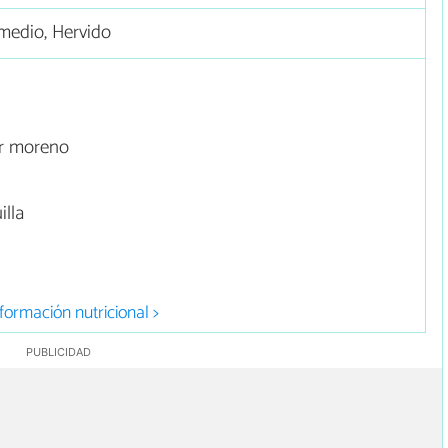
medio, Hervido
ar moreno
lla
formación nutricional >