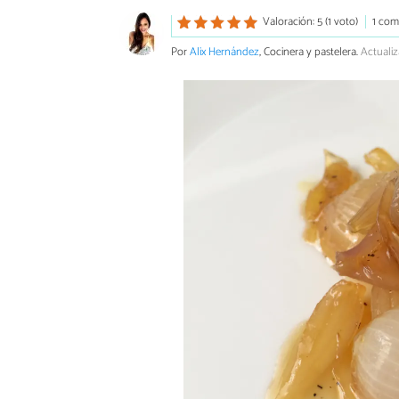
Valoración: 5 (1 voto)
1 com
Por
Alix Hernández
, Cocinera y pastelera.
Actuali