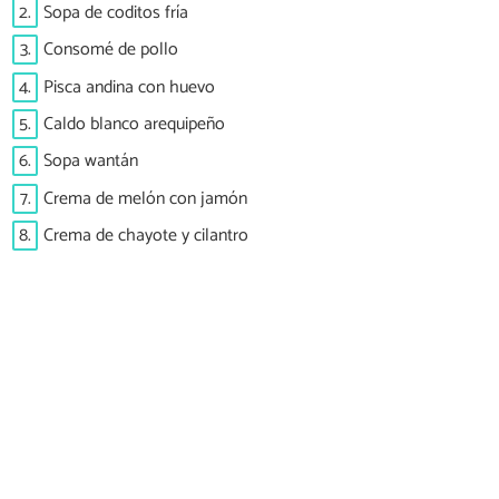
2.
Sopa de coditos fría
3.
Consomé de pollo
4.
Pisca andina con huevo
5.
Caldo blanco arequipeño
6.
Sopa wantán
7.
Crema de melón con jamón
8.
Crema de chayote y cilantro