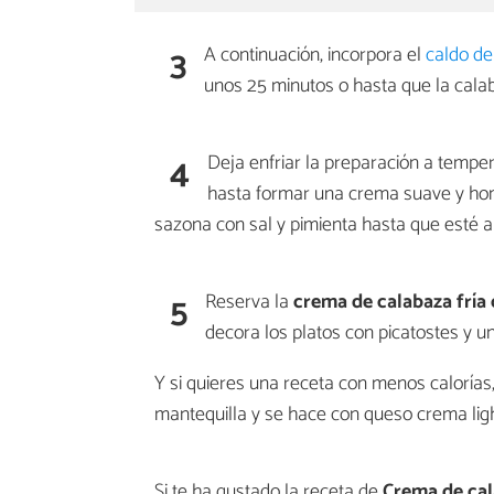
3
A continuación, incorpora el
caldo de
unos 25 minutos o hasta que la cala
4
Deja enfriar la preparación a temper
hasta formar una crema suave y ho
sazona con sal y pimienta hasta que esté al
5
Reserva la
crema de calabaza fría
decora los platos con picatostes y u
Y si quieres una receta con menos calorías
mantequilla y se hace con queso crema ligh
Si te ha gustado la receta de
Crema de cal