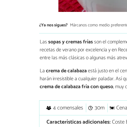
¿Ya nos sigues?
Márcanos como medio preferent
Las
sopas y cremas frías
son el complemen
recetas de verano por excelencia y en Rec
entre las más clásicas o algunas más atrev
La
crema de calabaza
está justo en el cen
harán irresistible a cualquier paladar. Así
crema de calabaza fría con queso
, muy 
4 comensales
30m
Cen
Características adicionales:
Coste b