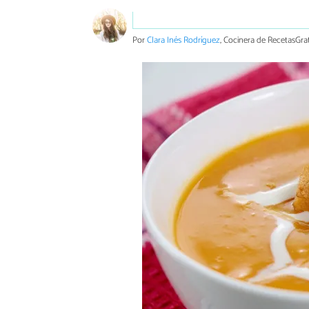
Por
Clara Inés Rodríguez
, Cocinera de RecetasGrat