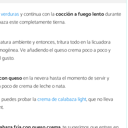
 verduras
y continua con la
cocción a fuego lento
durante
baza este completamente tierna.
atura ambiente y entonces, tritura todo en la licuadora
mogénea. Ve añadiendo el queso crema poco a poco y
 gusto.
 con queso
en la nevera hasta el momento de servir y
n poco de crema de leche o nata.
, puedes probar la
crema de calabaza light
, que no lleva
t.
abaza fría con queso crema
, te sugerimos que entres en