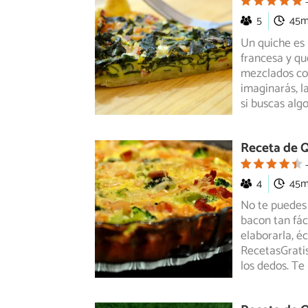
5
45
Un quiche es 
francesa y qu
mezclados
co
imaginarás, l
si buscas algo
Receta de Q
4
45
No te puedes 
bacon tan fác
elaborarla,
éc
RecetasGratis
los dedos. Te