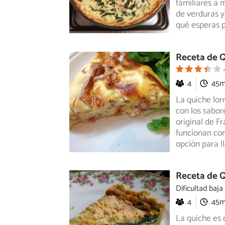
familiares
a m
de verduras y 
qué esperas p
Receta de Q
4
45
La quiche lor
con los sabor
original
de Fr
funcionan com
opción para l
Receta de Q
Dificultad baja
4
45
La quiche es