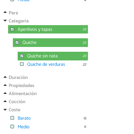
Para
Categoría
Aperitivos y tapas
23
Quiche
23
Quiche sin nata
23
Quiche de verduras
22
Duración
Propiedades
Alimentación
Cocción
Coste
Barato
15
Medio
6