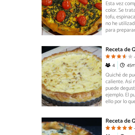
Esta vez comp
color. Se trat
tofu, espinac
no he utiliza
para preparar
Receta de 
4
45
Quiché de pue
caliente. Así
puede degust
ejemplo. El p
ello por lo qu
Receta de Q