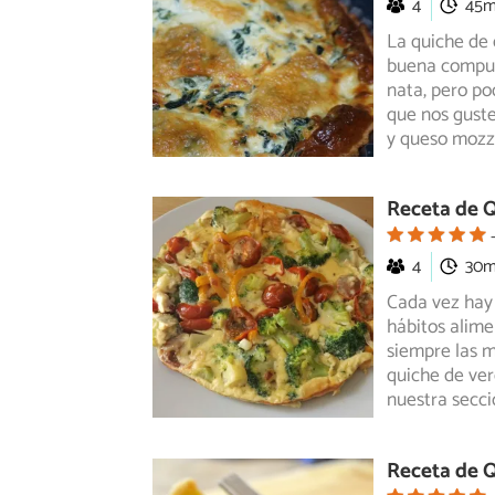
4
45
La quiche de 
buena compues
nata,
pero pod
que nos guste
y queso mozz
Receta de Q
4
30
Cada vez hay 
hábitos alimen
siempre
las m
quiche de ver
nuestra secci
Receta de Q