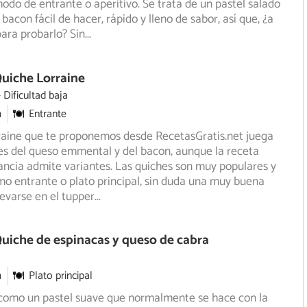
odo de entrante o aperitivo. Se trata de un pastel salado
bacon fácil de hacer, rápido y lleno de sabor, así que, ¿a
ara probarlo? Sin
...
uiche Lorraine
Dificultad baja
m
Entrante
raine que te proponemos desde RecetasGratis.net juega
es del queso emmental y del bacon, aunque la receta
ancia admite variantes. Las quiches son muy populares y
o entrante o plato principal, sin duda una muy buena
levarse en el tupper
...
uiche de espinacas y queso de cabra
m
Plato principal
 como un pastel suave que normalmente se hace con la