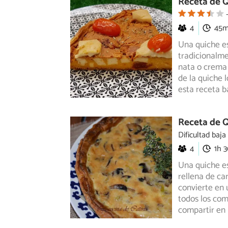
Receta de 
4
45
Una quiche es
tradicionalme
nata o crema 
de la quiche 
esta receta b
Receta de 
Dificultad baja
4
1h 
Una quiche e
rellena de c
convierte en
u
todos los com
compartir en 