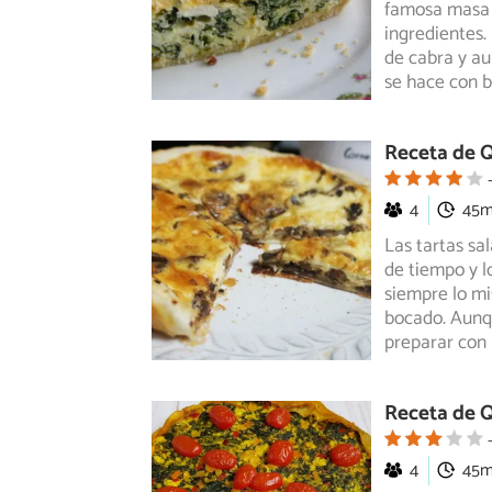
famosa masa q
ingredientes.
de cabra y au
se hace con 
Receta de 
4
45
Las tartas sa
de tiempo y l
siempre lo mi
bocado. Aunqu
preparar con 
Receta de Q
4
45