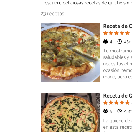
Descubre deliciosas recetas de quiche sin n
23 recetas
Receta de Q
4
45
Te mostramos
saludables y 
necesitas
el h
ocasión hemos
mano, pero es
Receta de Q
5
45
La quiche de 
en esta recet