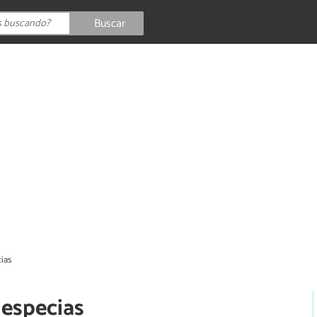
Buscar
ias
 especias