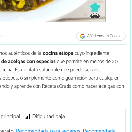
e
Añádenos en Google
nos auténticos de la
cocina etíope
cuyo ingrediente
 de acelgas con especias
que permite en menos de 20
 cocina. Es un plato saludable que puede servirse
s etíopes, o simplemente como guarnición para cualquier
eyendo y aprende con RecetasGratis cómo hacer acelgas con
 principal
Dificultad baja
barato,
Recomendada para veganos
,
Recomendada