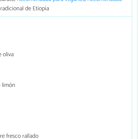
tradicional de Etiopía
 oliva
 limón
e fresco rallado