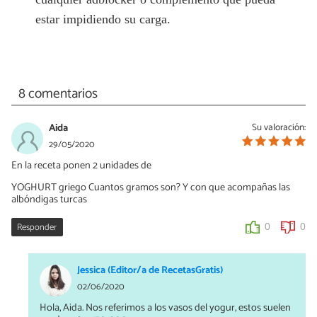
estar impidiendo su carga.
8 comentarios
Aida
Su valoración:
29/05/2020
En la receta ponen 2 unidades de
YOGHURT griego Cuantos gramos son? Y con que acompañas las
albóndigas turcas
Responder
0
0
Jessica (Editor/a de RecetasGratis)
02/06/2020
Hola, Aida. Nos referimos a los vasos del yogur, estos suelen