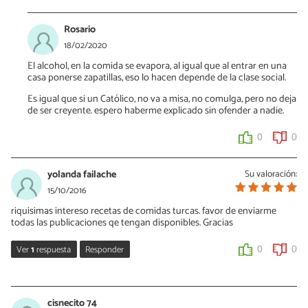
Rosario
18/02/2020
El alcohol, en la comida se evapora, al igual que al entrar en una
casa ponerse zapatillas, eso lo hacen depende de la clase social.
Es igual que si un Católico, no va a misa, no comulga, pero no deja
de ser creyente. espero haberme explicado sin ofender a nadie.
0
0
yolanda failache
Su valoración:
15/10/2016
riquisimas intereso recetas de comidas turcas. favor de enviarme
todas las publicaciones qe tengan disponibles. Gracias
Ver
1
respuesta
Responder
0
0
Vanessa Romero
17/10/2016
cisnecito 74