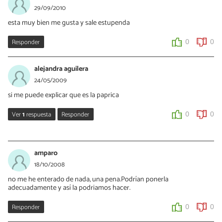
Hola Yolanda, aquí tienes otra que te puede gustar, ¡saludos!
29/09/2010
http://www.recetasgratis.net/Receta-de-sopa-de-lentejas-turca-
esta muy bien me gusta y sale estupenda
recetapasoapaso-53009.html
Responder
0
0
0
0
alejandra aguilera
24/05/2009
si me puede explicar que es la paprica
Ver
1
respuesta
Responder
0
0
Aida
29/05/2020
amparo
es el pimentón
18/10/2008
no me he enterado de nada, una pena.Podrían ponerla
0
0
adecuadamente y así la podriamos hacer.
Responder
0
0