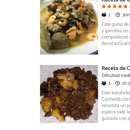
2
30
Este guiso d
y gambas, es p
compañeros! E
RecetasGrati
Receta de C
Dificultad med
3
2h 
Este estofado
Carme68 con R
necesita
un po
espera vale l
guisada con p