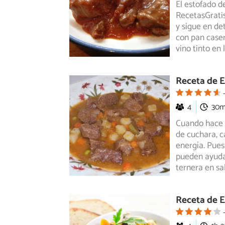
El estofado d
RecetasGratis
y sigue en
det
con pan caser
vino tinto en
Receta de E
4
30
Cuando hace f
de cuchara, ca
energía. Pues
pueden ayudar
ternera en sa
Receta de E