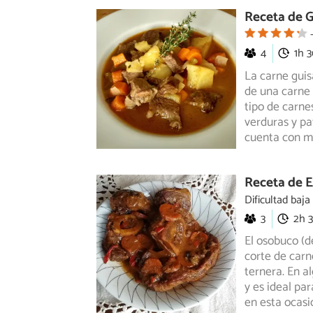
Receta de G
4
1h 
La carne guis
de una carne 
tipo de carne
verduras y pa
cuenta con 
Receta de 
Dificultad baja
3
2h 
El osobuco (d
corte de carn
ternera.
En al
y es ideal pa
en esta ocasi