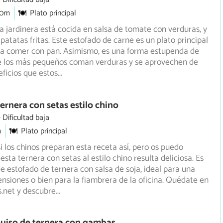
30m
Plato principal
la jardinera está cocida en salsa de tomate con verduras, y
patatas fritas. Este estofado de carne es un plato principal
ra comer con pan. Asimismo, es una forma estupenda de
e los más pequeños coman verduras y se aprovechen de
eficios que estos
...
ernera con setas estilo chino
Dificultad baja
m
Plato principal
 los chinos preparan esta receta así, pero os puedo
sta ternera con setas al estilo chino resulta deliciosa. Es
e estofado de ternera con salsa de soja, ideal para una
ensiones o bien para la fiambrera de la oficina. Quédate en
.net y descubre
...
Guiso de ternera con gambas