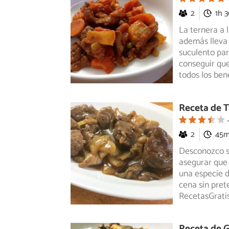
2
1h 
La ternera a 
además lleva 
suculento pa
conseguir qu
todos los ben
Receta de T
2
45
Desconozco si
asegurar que e
una
especie d
cena sin pret
RecetasGratis
Receta de 