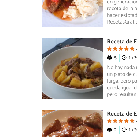
en generación
receta
de la 
hacer estofado
RecetasGrati
Receta de E
5
1h 
No hay nada m
un plato de c
larga,
pero par
queda igual d
pero resulta
Receta de E
2
1h 