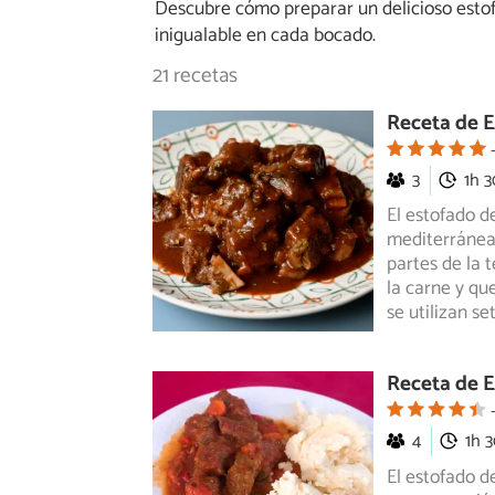
Descubre cómo preparar un delicioso estofa
inigualable en cada bocado.
21 recetas
Receta de E
3
1h 
El estofado d
mediterránea.
partes de la 
la carne y que
se utilizan se
Receta de E
4
1h 
El estofado d