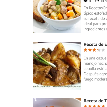
4
1h 
En RecetasGra
típico estofa
su receta de 
ideal para pre
ingredientes 
Receta de E
En una cazuel
manojo hecho 
cebolla
esté a
Después agre
fuego modera
Receta de T