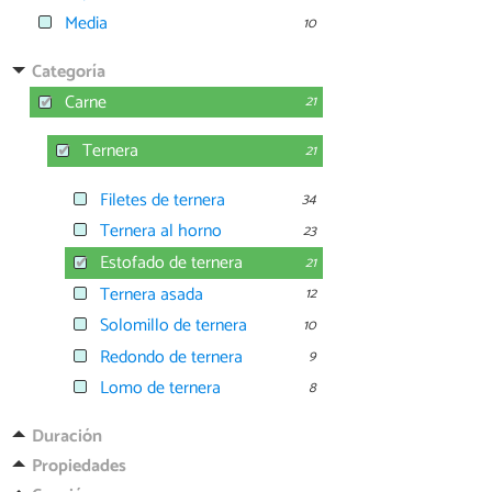
Media
10
Categoría
Carne
21
Ternera
21
Filetes de ternera
34
Ternera al horno
23
Estofado de ternera
21
Ternera asada
12
Solomillo de ternera
10
Redondo de ternera
9
Lomo de ternera
8
Duración
Propiedades