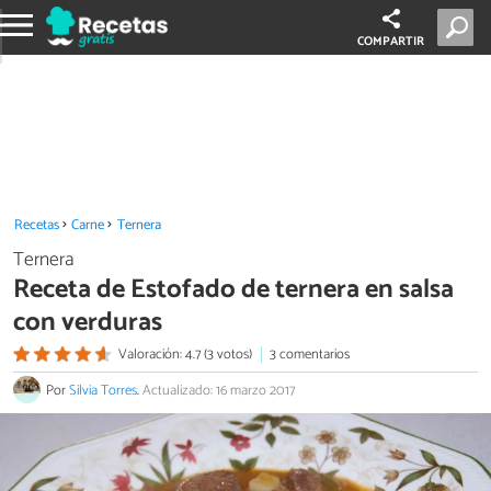
COMPARTIR
Recetas
Carne
Ternera
Ternera
Receta de Estofado de ternera en salsa
con verduras
Valoración: 4.7 (3 votos)
3 comentarios
Por
Silvia Torres
.
Actualizado: 16 marzo 2017