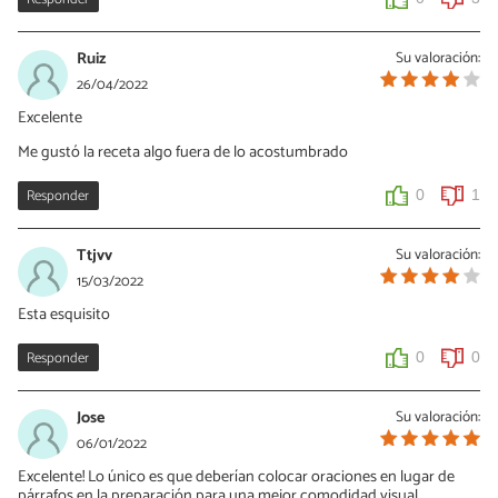
Ruiz
Su valoración:
26/04/2022
Excelente
Me gustó la receta algo fuera de lo acostumbrado
Responder
0
1
Ttjvv
Su valoración:
15/03/2022
Esta esquisito
Responder
0
0
Jose
Su valoración:
06/01/2022
Excelente! Lo único es que deberían colocar oraciones en lugar de
párrafos en la preparación para una mejor comodidad visual