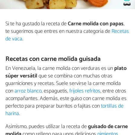
Si te ha gustado la receta de
Carne molida con papas
,
te sugerimos que entres en nuestra categoría de
Recetas
de vaca
.
Recetas con carne molida guisada
En Venezuela, la carne molida con verduras es un
plato
súper versátil
que se combina con muchas otras
guarniciones y recetas. Suele servirse la carne molida
con
arroz blanco
, espaguetis,
frijoles refritos
, entre otros
acompañantes. Además, este guiso con carne molida es
perfecto para preparar burritos o fajitas con
tortillas de
harina
.
Asimismo, puedes utilizar la receta de
guisado de carne
molida
como relleno para unos deliciosos
pimientos