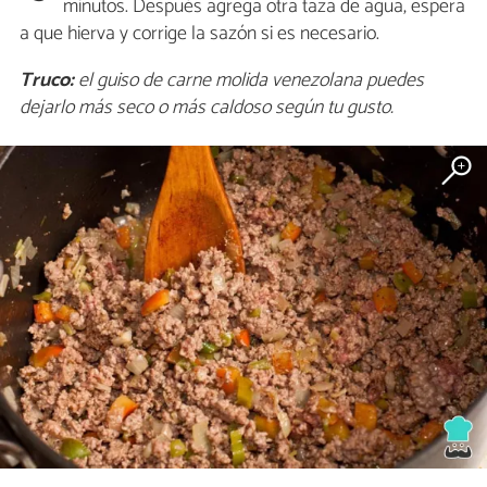
minutos. Después agrega otra taza de agua, espera
a que hierva y corrige la sazón si es necesario.
Truco:
el guiso de carne molida venezolana puedes
dejarlo más seco o más caldoso según tu gusto.