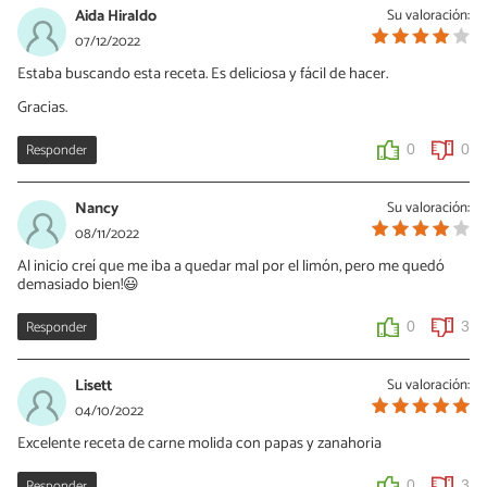
Aida Hiraldo
Su valoración:
07/12/2022
Estaba buscando esta receta. Es deliciosa y fácil de hacer.
Gracias.
Responder
0
0
Nancy
Su valoración:
08/11/2022
Al inicio creí que me iba a quedar mal por el limón, pero me quedó
demasiado bien!😃
Responder
0
3
Lisett
Su valoración:
04/10/2022
Excelente receta de carne molida con papas y zanahoria
Responder
0
3