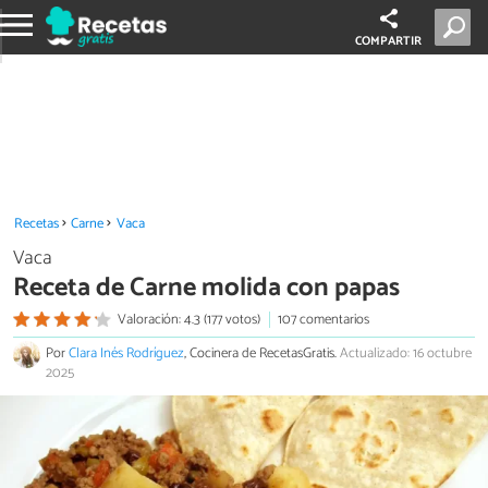
COMPARTIR
Recetas
Carne
Vaca
Vaca
Receta de Carne molida con papas
Valoración: 4.3 (177 votos)
107 comentarios
Por
Clara Inés Rodríguez
, Cocinera de RecetasGratis.
Actualizado: 16 octubre
2025