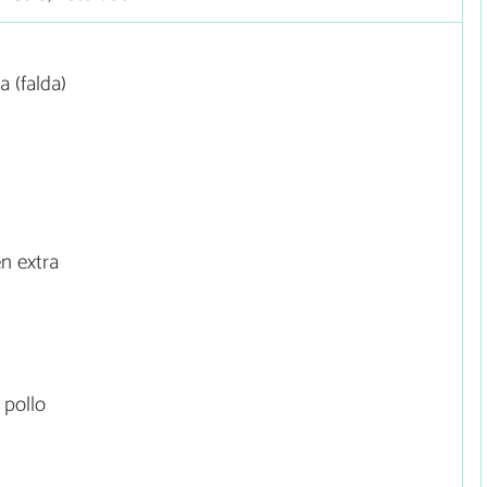
 (falda)
en extra
 pollo