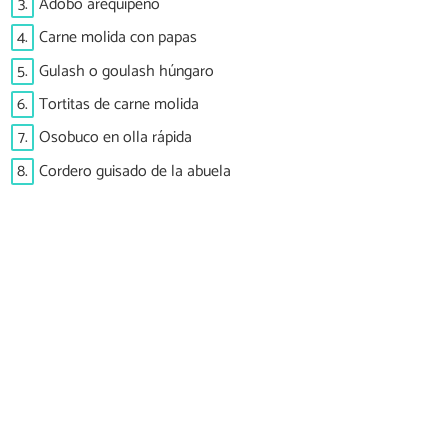
3.
Adobo arequipeño
4.
Carne molida con papas
5.
Gulash o goulash húngaro
6.
Tortitas de carne molida
7.
Osobuco en olla rápida
8.
Cordero guisado de la abuela