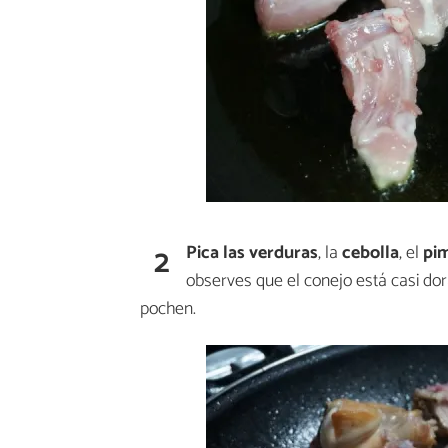
2
Pica las verduras
, la
cebolla
, el
pim
observes que el conejo está casi dor
pochen.