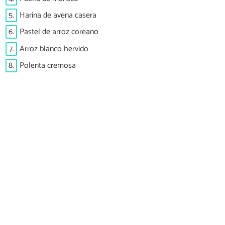
5.
Harina de avena casera
6.
Pastel de arroz coreano
7.
Arroz blanco hervido
8.
Polenta cremosa