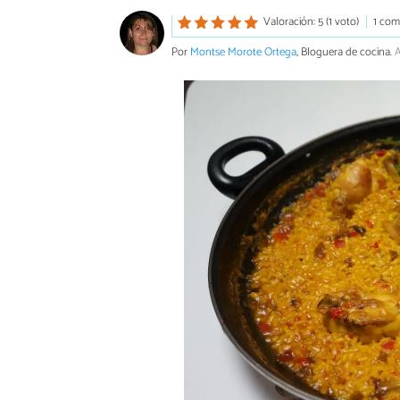
Valoración: 5 (1 voto)
1 com
Por
Montse Morote Ortega
, Bloguera de cocina.
A