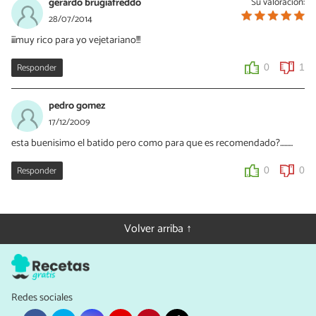
gerardo brugiafreddo
Su valoración:
28/07/2014
¡¡¡muy rico para yo vejetariano!!!
Responder
0
1
pedro gomez
17/12/2009
esta buenisimo el batido pero como para que es recomendado?.........
Responder
0
0
Volver arriba ↑
Redes sociales