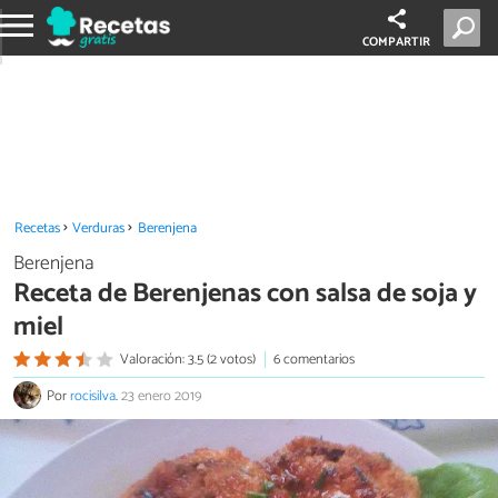
COMPARTIR
Recetas
Verduras
Berenjena
Berenjena
Receta de Berenjenas con salsa de soja y
miel
Valoración: 3.5 (2 votos)
6 comentarios
Por
rocisilva
.
23 enero 2019