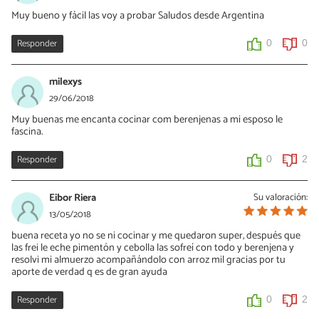
Muy bueno y fácil las voy a probar Saludos desde Argentina
Responder
0
0
milexys
29/06/2018
Muy buenas me encanta cocinar com berenjenas a mi esposo le
fascina.
Responder
0
2
Eibor Riera
Su valoración:
13/05/2018
buena receta yo no se ni cocinar y me quedaron super, después que
las frei le eche pimentón y cebolla las sofreí con todo y berenjena y
resolvi mi almuerzo acompañándolo con arroz mil gracias por tu
aporte de verdad q es de gran ayuda
Responder
0
2