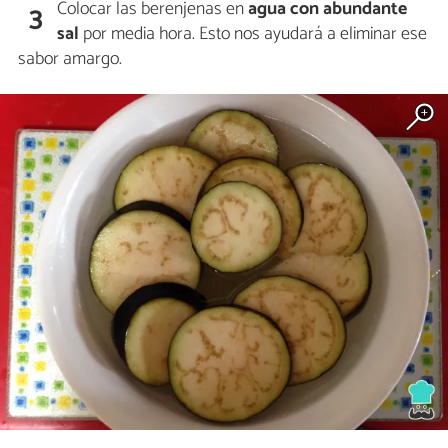
Colocar las berenjenas en
agua con abundante
3
sal
por media hora. Esto nos ayudará a eliminar ese
sabor amargo.