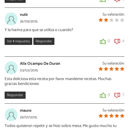
vutir
Su valoración:
26/05/2015
Y la harina para que se utiliza o cuando?
Ver
1
respuesta
Responder
0
4
Vanessa Romero
26/08/2015
Alix Ocampo De Duran
Su valoración:
Paso 4. Gracias!
03/02/2015
Esta deliciosa esta receta por favor mandeme recetas. Muchas
0
0
gracias bendiciones
Responder
0
7
mauro
Su valoración:
29/01/2015
Todos quisieron repetir y se hizo sobre mesa. Me gusto mucho tu