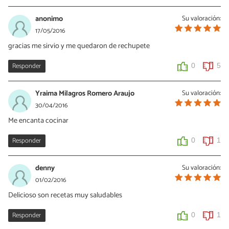
anonimo
Su valoración:
17/05/2016
gracias me sirvio y me quedaron de rechupete
Responder
0
5
Yraima Milagros Romero Araujo
Su valoración:
30/04/2016
Me encanta cocinar
Responder
0
1
denny
Su valoración:
01/02/2016
Delicioso son recetas muy saludables
Responder
0
1