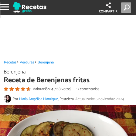
COMPARTIR
Recetas
Verduras
Berenjena
Berenjena
Receta de Berenjenas fritas
Valoración: 4.7 (18 votos)
17 comentarios
Por
María Angélica Manrique
, Pastelera.
Actualizado: 6 noviembre 2024