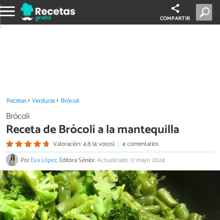
COMPARTIR
Recetas
Verduras
Brócoli
Brócoli
Receta de Brócoli a la mantequilla
Valoración: 4.8 (4 votos)
4 comentarios
Por
Eva López
, Editora Sénior.
Actualizado: 17 mayo 2024