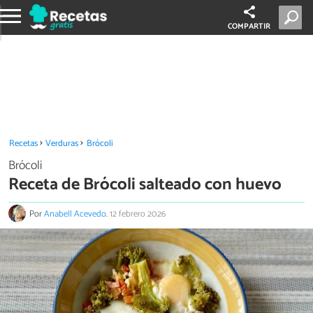
COMPARTIR
Recetas
Verduras
Brócoli
Brócoli
Receta de Brócoli salteado con huevo
Por
Anabell Acevedo
.
12 febrero 2026