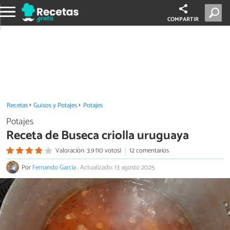
COMPARTIR
Recetas
Guisos y Potajes
Potajes
Potajes
Receta de Buseca criolla uruguaya
Valoración: 3.9 (10 votos)
12 comentarios
Por
Fernando Garcia
.
Actualizado: 13 agosto 2025