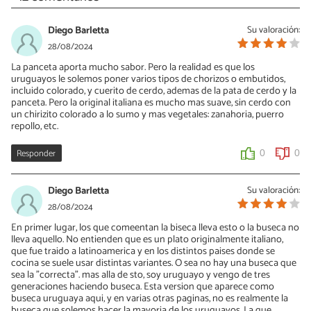
Diego Barletta
Su valoración:
28/08/2024
La panceta aporta mucho sabor. Pero la realidad es que los
uruguayos le solemos poner varios tipos de chorizos o embutidos,
incluido colorado, y cuerito de cerdo, ademas de la pata de cerdo y la
panceta. Pero la original italiana es mucho mas suave, sin cerdo con
un chirizito colorado a lo sumo y mas vegetales: zanahoria, puerro
repollo, etc.
Responder
0
0
Diego Barletta
Su valoración:
28/08/2024
En primer lugar, los que comeentan la biseca lleva esto o la buseca no
lleva aquello. No entienden que es un plato originalmente italiano,
que fue traido a latinoamerica y en los distintos paises donde se
cocina se suele usar distintas variantes. O sea no hay una buseca que
sea la "correcta". mas alla de sto, soy uruguayo y vengo de tres
generaciones haciendo buseca. Esta version que aparece como
buseca uruguaya aqui, y en varias otras paginas, no es realmente la
buseca que solemos hacer la mayoria de los uruguayos. La que