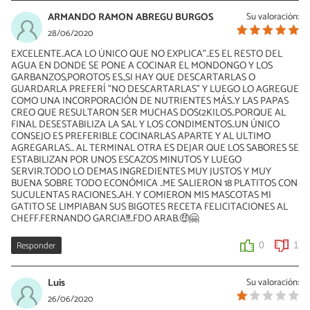
15/07/2022
ARMANDO RAMON ABREGU BURGOS
Su valoración:
estoy de acuerdo
28/06/2020
EXCELENTE..ACA LO ÚNICO QUE NO EXPLICA"..ES EL RESTO DEL
0
0
AGUA EN DONDE SE PONE A COCINAR EL MONDONGO Y LOS
GARBANZOS,POROTOS ES.,SI HAY QUE DESCARTARLAS O
GUARDARLA PREFERÍ "NO DESCARTARLAS" Y LUEGO LO AGREGUE
COMO UNA INCORPORACIÓN DE NUTRIENTES MÁS..Y LAS PAPAS
CREO QUE RESULTARON SER MUCHAS DOS(2KILOS..PORQUE AL
FINAL DESESTABILIZA LA SAL Y LOS CONDIMENTOS..UN ÚNICO
CONSEJO ES PREFERIBLE COCINARLAS APARTE Y AL ULTIMO
AGREGARLAS... AL TERMINAL OTRA ES DEJAR QUE LOS SABORES SE
ESTABILIZAN POR UNOS ESCAZOS MINUTOS Y LUEGO
SERVIR.TODO LO DEMAS INGREDIENTES MUY JUSTOS Y MUY
BUENA SOBRE TODO ECONÓMICA ..ME SALIERON 18 PLATITOS CON
SUCULENTAS RACIONES..AH. Y COMIERON MIS MASCOTAS MI
GATITO SE LIMPIABAN SUS BIGOTES RECETA FELICITACIONES AL
CHEFF.FERNANDO GARCIA!!!..FDO ARAB.🤑🤗
Responder
0
1
Luis
Su valoración:
26/06/2020