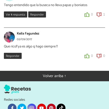
Tengo entendido que la buseca no lleva papas y boniatos
Ver
1
respuesta
Responder
0
1
hector
26/07/2022
Keila Fagundez
yo hago buseca para 150 personas o mas . ,si lleva papas y para
02/09/2017
espesar calabaza
Que rico!! ya es algo q hago siempre !!
0
0
Responder
0
0
Volver arriba ↑
Redes sociales