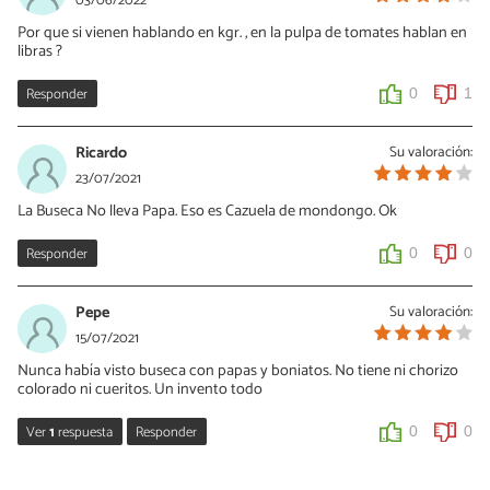
03/06/2022
Por que si vienen hablando en kgr. , en la pulpa de tomates hablan en
libras ?
Responder
0
1
Ricardo
Su valoración:
23/07/2021
La Buseca No lleva Papa. Eso es Cazuela de mondongo. Ok
Responder
0
0
Pepe
Su valoración:
15/07/2021
Nunca había visto buseca con papas y boniatos. No tiene ni chorizo
colorado ni cueritos. Un invento todo
Ver
1
respuesta
Responder
0
0
Ruben