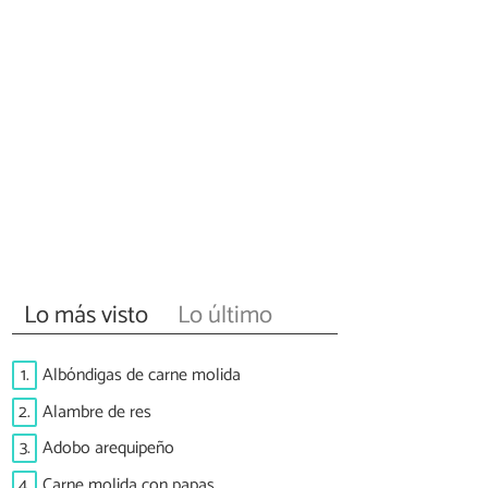
Lo más visto
Lo último
1.
Albóndigas de carne molida
2.
Alambre de res
3.
Adobo arequipeño
4.
Carne molida con papas