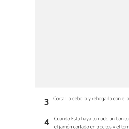
3
Cortar la cebolla y rehogarla con el a
4
Cuando Esta haya tomado un bonito c
el jamón cortado en trocitos y el to