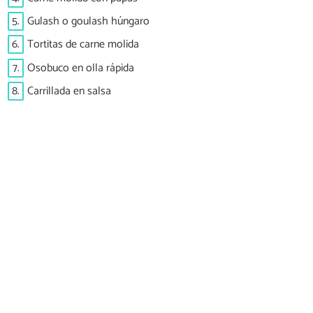
5.
Gulash o goulash húngaro
6.
Tortitas de carne molida
7.
Osobuco en olla rápida
8.
Carrillada en salsa