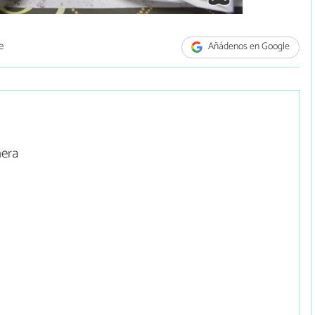
e
Añádenos en Google
nera