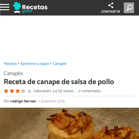
COMPARTIR
Recetas
Aperitivos y tapas
Canapés
Canapés
Receta de canape de salsa de pollo
Valoración: 3.4 (37 votos)
2 comentarios
Por
rodrigo hernan
.
1 diciembre 2014