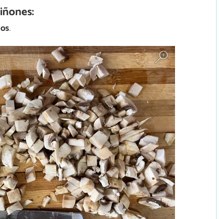
iñones:
los
.