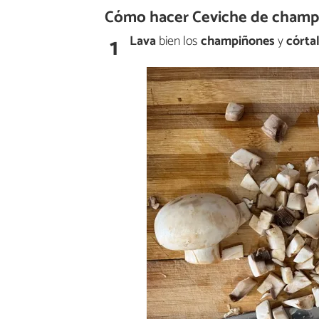
Cómo hacer Ceviche de champ
1
Lava
bien los
champiñones
y
córta