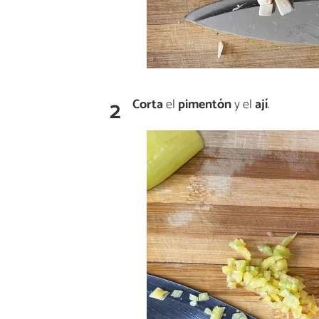
2
Corta
el
pimentón
y el
ají
.