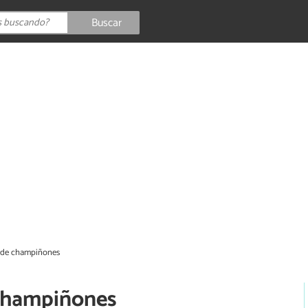
Buscar
e de champiñones
 champiñones