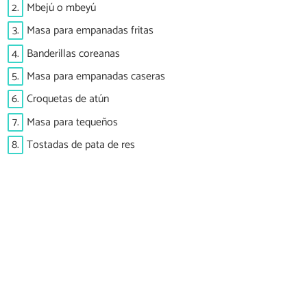
2.
Mbejú o mbeyú
3.
Masa para empanadas fritas
4.
Banderillas coreanas
5.
Masa para empanadas caseras
6.
Croquetas de atún
7.
Masa para tequeños
8.
Tostadas de pata de res