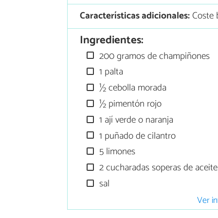
Características adicionales:
Coste b
Ingredientes:
200 gramos de champiñones
1 palta
½ cebolla morada
½ pimentón rojo
1 ají verde o naranja
1 puñado de cilantro
5 limones
2 cucharadas soperas de aceite 
sal
Ver in