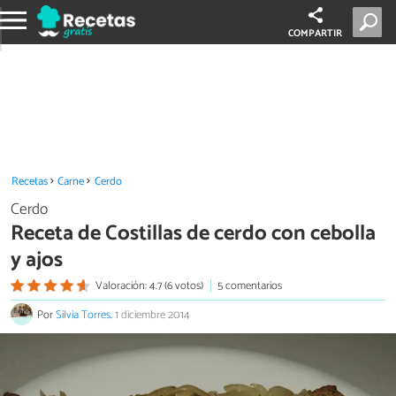
COMPARTIR
Recetas
Carne
Cerdo
Cerdo
Receta de Costillas de cerdo con cebolla
y ajos
Valoración: 4.7 (6 votos)
5 comentarios
Por
Silvia Torres
.
1 diciembre 2014