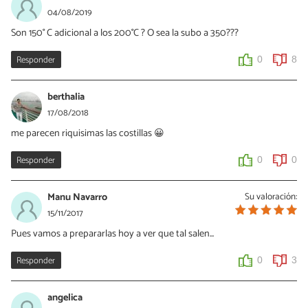
04/08/2019
Son 150° C adicional a los 200°C ? O sea la subo a 350???
Responder
0
8
berthalia
17/08/2018
me parecen riquisimas las costillas 😀
Responder
0
0
Manu Navarro
Su valoración:
15/11/2017
Pues vamos a prepararlas hoy a ver que tal salen...
Responder
0
3
angelica