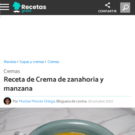
COMPARTIR
Recetas
Sopas y cremas
Cremas
Cremas
Receta de Crema de zanahoria y
manzana
Por
Montse Morote Ortega
, Bloguera de cocina.
29 octubre 2021