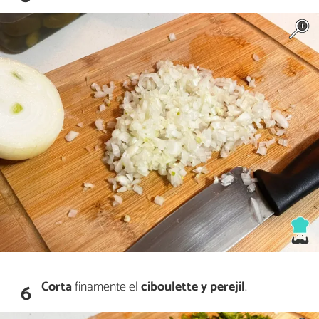
Corta
finamente el
ciboulette y perejil
.
6