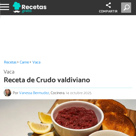
COMPARTIR
Recetas
Carne
Vaca
Vaca
Receta de Crudo valdiviano
Por
Vanessa Bermudez
, Cocinera.
14 octubre 2025