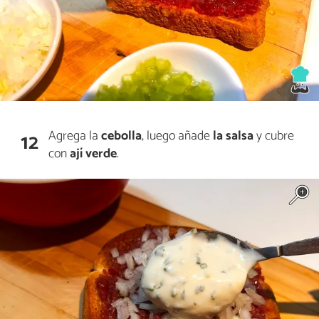
Agrega la
cebolla
, luego añade
la salsa
y cubre
12
con
ají verde
.