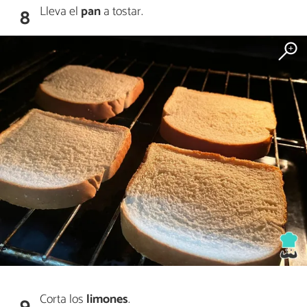
Lleva el
pan
a tostar.
8
Corta los
limones
.
9