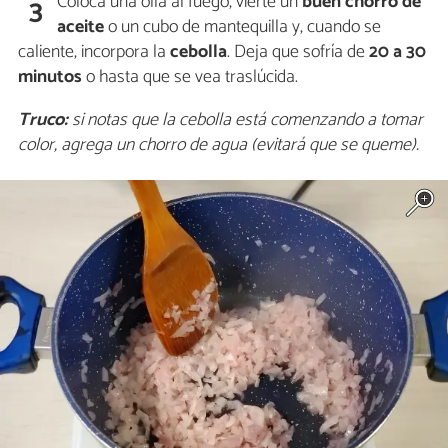
Coloca una olla al fuego, vierte un
buen chorro de
3
aceite
o un cubo de mantequilla y, cuando se
caliente, incorpora la
cebolla
. Deja que sofría de
20 a 30
minutos
o hasta que se vea traslúcida.
Truco:
si notas que la cebolla está comenzando a tomar
color, agrega un chorro de agua (evitará que se queme).