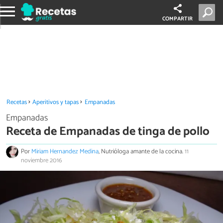
COMPARTIR
Recetas
Aperitivos y tapas
Empanadas
Empanadas
Receta de Empanadas de tinga de pollo
Por
Miriam Hernandez Medina
, Nutrióloga amante de la cocina.
11
noviembre 2016