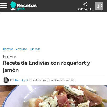
COMPARTIR
Recetas
Verduras
Endivias
Endivias
Receta de Endivias con roquefort y
jamón
Por
Neus Jordi
, Periodista gastronómica.
30 junio 2016