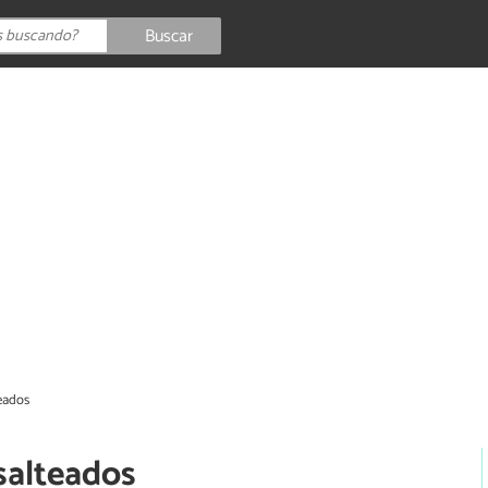
Buscar
eados
salteados