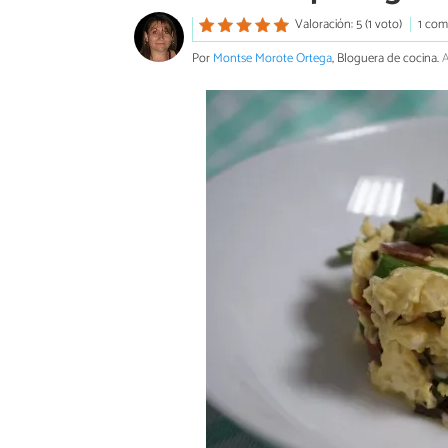
Valoración: 5 (1 voto)
1 com
Por
Montse Morote Ortega
, Bloguera de cocina.
A