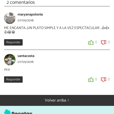
2 comentarios
maryanapolonia
07/05/2018
ME ENCANTA...UN PLATO SIMPLE Y A LA VEZ ESPECTACULAR ...👍👍
👍😁😁
Responder
0
0
santacosta
07/05/2018
rico
Responder
0
0
Volver arriba ↑