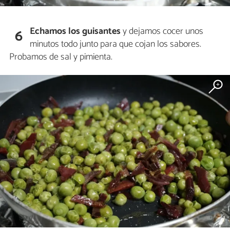
Echamos los guisantes
y dejamos cocer unos
6
minutos todo junto para que cojan los sabores.
Probamos de sal y pimienta.