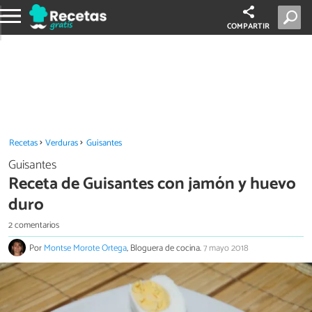
COMPARTIR
Recetas
Verduras
Guisantes
Guisantes
Receta de Guisantes con jamón y huevo
duro
2 comentarios
Por
Montse Morote Ortega
, Bloguera de cocina.
7 mayo 2018