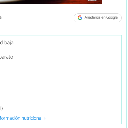
e
Añádenos en Google
ad baja
barato
l)
formación nutricional >