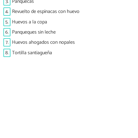
3.
Panquecas
4.
Revuelto de espinacas con huevo
5.
Huevos a la copa
6.
Panqueques sin leche
7.
Huevos ahogados con nopales
8.
Tortilla santiagueña