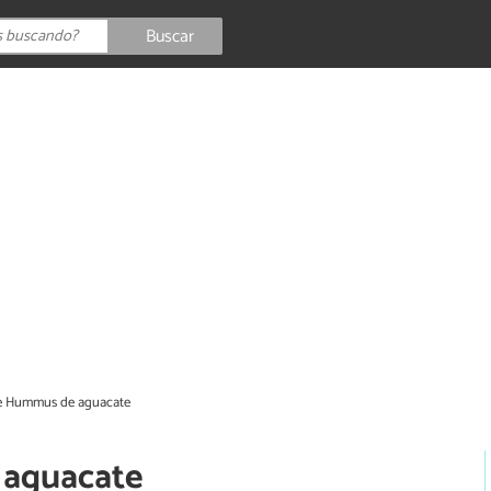
Buscar
e Hummus de aguacate
 aguacate