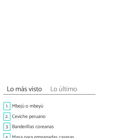
Lo más visto
Lo último
1.
Mbejú o mbeyú
2.
Ceviche peruano
3.
Banderillas coreanas
4.
Masa para empanadas caseras