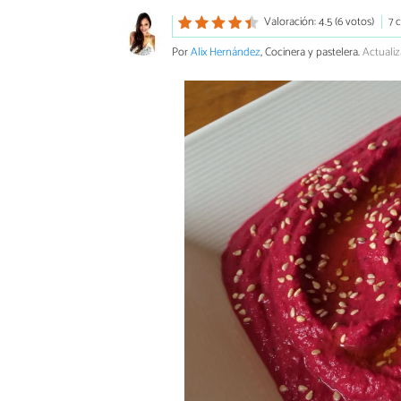
Valoración: 4.5 (6 votos)
7 
Por
Alix Hernández
, Cocinera y pastelera.
Actualiz