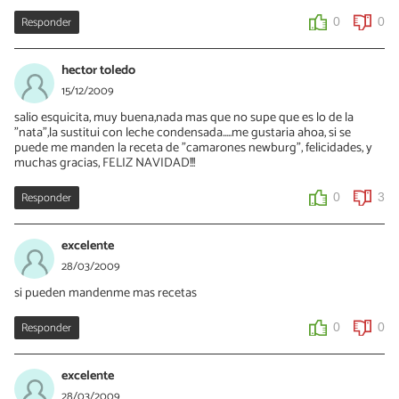
Responder
0
0
hector toledo
15/12/2009
salio esquicita, muy buena,nada mas que no supe que es lo de la
"nata",la sustitui con leche condensada.....me gustaria ahoa, si se
puede me manden la receta de "camarones newburg", felicidades, y
muchas gracias, FELIZ NAVIDAD!!!
Responder
0
3
excelente
28/03/2009
si pueden mandenme mas recetas
Responder
0
0
excelente
28/03/2009