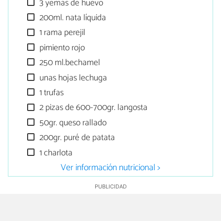
3 yemas de huevo
200ml. nata líquida
1 rama perejil
pimiento rojo
250 ml.bechamel
unas hojas lechuga
1 trufas
2 pizas de 600-700gr. langosta
50gr. queso rallado
200gr. puré de patata
1 charlota
Ver información nutricional >