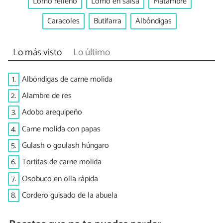
Lomo relleno
Lomo en salsa
Matambre
Caracoles
Butifarra
Albóndigas
Lo más visto
Lo último
1.
Albóndigas de carne molida
2.
Alambre de res
3.
Adobo arequipeño
4.
Carne molida con papas
5.
Gulash o goulash húngaro
6.
Tortitas de carne molida
7.
Osobuco en olla rápida
8.
Cordero guisado de la abuela